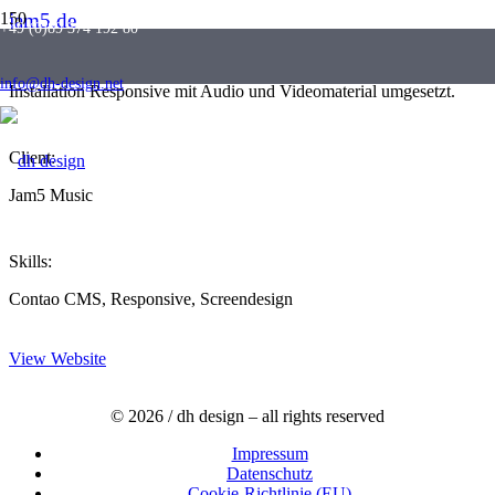
jam5.de
+49 (0)89 374 192 80
Die beiden Seiten Jam5 Studio / BennoBass wurden in einer Contao
info@dh-design.net
Installation Responsive mit Audio und Videomaterial umgesetzt.
Client:
Jam5 Music
Skills:
Contao CMS, Responsive, Screendesign
View Website
© 2026 / dh design – all rights reserved
Impressum
Datenschutz
Cookie-Richtlinie (EU)