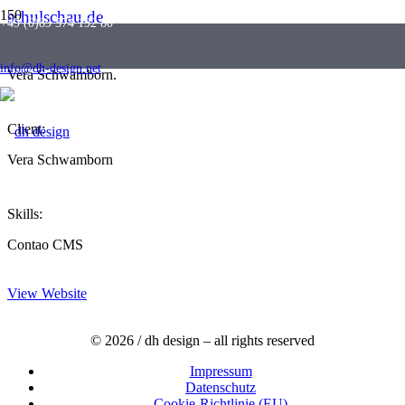
schulschau.de
+49 (0)89 374 192 80
Onepage Website umgesetzt mit Contao nach Layoutvorgaben von
info@dh-design.net
Vera Schwamborn.
Client:
Vera Schwamborn
Skills:
Contao CMS
View Website
© 2026 / dh design – all rights reserved
Impressum
Datenschutz
Cookie-Richtlinie (EU)