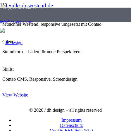
strandkorb-westend.de
+49 (0)89 374 192 80
Website des Strandkorbs – Laden für neue Perspektiven im
info@dh-design.net
Münchner Westend, responsive umgesetzt mit Contao.
Client:
Strandkorb – Laden für neue Perspektiven
Skills:
Contao CMS, Responsive, Screendesign
View Website
© 2026 / dh design – all rights reserved
Impressum
Datenschutz
Cookie-Richtlinie (EU)