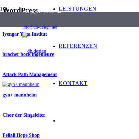
LEISTUNGEN
WordPress
+49 (0)89 374 192 80
info@dh-design.net
Iyengar Yoga Institut
REFERENZEN
bracher bock ingenieure
Attack Path Management
KONTAKT
gyn+ mannheim
Chor der Singeleiter
Fellali Hope Shop