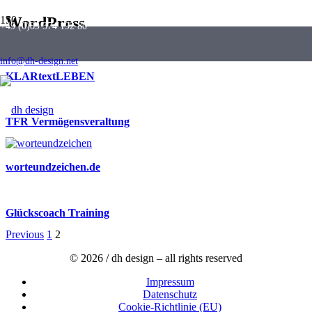
WordPress
+49 (0)89 374 192 80
info@dh-design.net
KLARtextLEBEN
TFR Vermögensveraltung
worteundzeichen.de
Glückscoach Training
Previous
1
2
© 2026 / dh design – all rights reserved
Impressum
Datenschutz
Cookie-Richtlinie (EU)